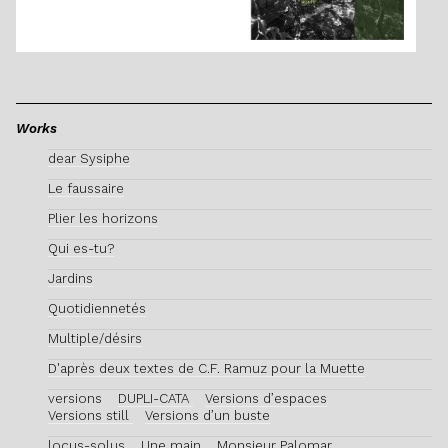
Works
dear Sysiphe
Le faussaire
Plier les horizons
Qui es-tu?
Jardins
Quotidiennetés
Multiple/désirs
D'après deux textes de C.F. Ramuz pour la Muette
versions
DUPLI-CATA
Versions d’espaces
Versions still
Versions d’un buste
locus-solus
Une main
Monsieur Palomar