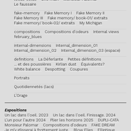
Le faussaire
fake-memory
Fake Memory I
Fake Memory II
Fake Memory III
Fake memory/ book-01/ extraits
Fake memory/ book-02/ extraits
My Michigan
compositions
Compositions d’odeurs
Internal views
february_blues
internal-dimensions
Internal_dimension_01
Internal_dimension_02
Internal_dimension_03 (espace)
definitions
La Déferlante
Petites définitions
… et des poussières
Kirlian dust
Équivalents?
White balance
Despotting
Coupures
Portraits
Quotidiennetés (lacs)
L’Orage
Expositions
Un lac dans l'oeil. 2023
Un lac dans l'oeil. Finissage. 2024
L'un pour l'autre 2024
Plier les horizons 2025
DUPLI-CATA
Monsieur Palomar
Compositions d’odeurs
FAKE DREAM
Je m’y glisserai à frottement juste.
Blow Flies
Elliptique