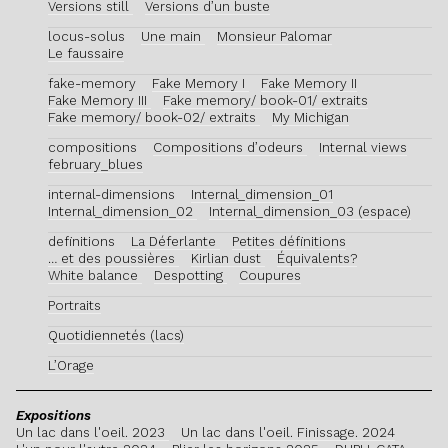
Versions still
Versions d’un buste
locus-solus
Une main
Monsieur Palomar
Le faussaire
fake-memory
Fake Memory I
Fake Memory II
Fake Memory III
Fake memory/ book-01/ extraits
Fake memory/ book-02/ extraits
My Michigan
compositions
Compositions d’odeurs
Internal views
february_blues
internal-dimensions
Internal_dimension_01
Internal_dimension_02
Internal_dimension_03 (espace)
definitions
La Déferlante
Petites définitions
… et des poussières
Kirlian dust
Équivalents?
White balance
Despotting
Coupures
Portraits
Quotidiennetés (lacs)
L’Orage
Expositions
Un lac dans l'oeil. 2023
Un lac dans l'oeil. Finissage. 2024