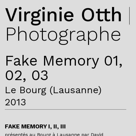
Virginie Otth
|
Photographe
Fake Memory 01,
02, 03
Le Bourg (Lausanne)
2013
FAKE MEMORY I, II, III
présentés au Bourg à Lausanne par David