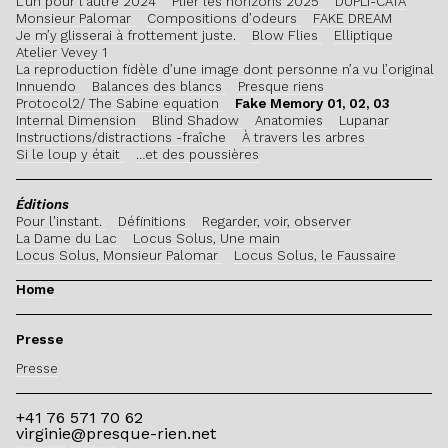
L'un pour l'autre 2024
Plier les horizons 2025
DUPLI-CATA
Monsieur Palomar
Compositions d’odeurs
FAKE DREAM
Je m’y glisserai à frottement juste.
Blow Flies
Elliptique
Atelier Vevey 1
La reproduction fidèle d’une image dont personne n’a vu l’original
Innuendo
Balances des blancs
Presque riens
Protocol2/ The Sabine equation
Fake Memory 01, 02, 03
Internal Dimension
Blind Shadow
Anatomies
Lupanar
Instructions/distractions -fraîche
À travers les arbres
Si le loup y était
…et des poussières
Éditions
Pour l'instant.
Définitions
Regarder, voir, observer
La Dame du Lac
Locus Solus, Une main
Locus Solus, Monsieur Palomar
Locus Solus, le Faussaire
Home
Presse
Presse
+41 76 571 70 62
virginie@presque-rien.net
All content ©1971–2021 Virginie Otth