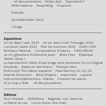
… et des poussières
Kirlian dust
Équivalents?
White balance
Despotting
Coupures
Portraits
Quotidiennetés (lacs)
L’Orage
Expositions
Un lac dans l'oeil. 2023
Un lac dans l'oeil. Finissage. 2024
L'un pour l'autre 2024
Plier les horizons 2025
DUPLI-CATA
Monsieur Palomar
Compositions d’odeurs
FAKE DREAM
Je m’y glisserai à frottement juste.
Blow Flies
Elliptique
Atelier Vevey 1
La reproduction fidèle d’une image dont personne n’a vu l’original
Innuendo
Balances des blancs
Presque riens
Protocol2/ The Sabine equation
Fake Memory 01, 02, 03
Internal Dimension
Blind Shadow
Anatomies
Lupanar
Instructions/distractions -fraîche
À travers les arbres
Si le loup y était
…et des poussières
Éditions
Pour l'instant.
Définitions
Regarder, voir, observer
La Dame du Lac
Locus Solus, Une main