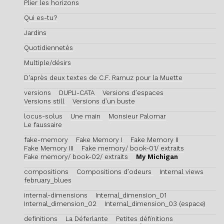
Plier les horizons
Qui es-tu?
Jardins
Quotidiennetés
Multiple/désirs
D'après deux textes de C.F. Ramuz pour la Muette
versions
DUPLI-CATA
Versions d’espaces
Versions still
Versions d’un buste
locus-solus
Une main
Monsieur Palomar
Le faussaire
fake-memory
Fake Memory I
Fake Memory II
Fake Memory III
Fake memory/ book-01/ extraits
Fake memory/ book-02/ extraits
My Michigan
compositions
Compositions d’odeurs
Internal views
february_blues
internal-dimensions
Internal_dimension_01
Internal_dimension_02
Internal_dimension_03 (espace)
definitions
La Déferlante
Petites définitions