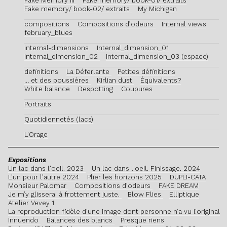
Fake Memory III
Fake memory/ book-01/ extraits
Fake memory/ book-02/ extraits
My Michigan
compositions
Compositions d’odeurs
Internal views
february_blues
internal-dimensions
Internal_dimension_01
Internal_dimension_02
Internal_dimension_03 (espace)
definitions
La Déferlante
Petites définitions
… et des poussières
Kirlian dust
Équivalents?
White balance
Despotting
Coupures
Portraits
Quotidiennetés (lacs)
L’Orage
Expositions
Un lac dans l'oeil. 2023
Un lac dans l'oeil. Finissage. 2024
L'un pour l'autre 2024
Plier les horizons 2025
DUPLI-CATA
Monsieur Palomar
Compositions d’odeurs
FAKE DREAM
Je m’y glisserai à frottement juste.
Blow Flies
Elliptique
Atelier Vevey 1
La reproduction fidèle d’une image dont personne n’a vu l’original
Innuendo
Balances des blancs
Presque riens