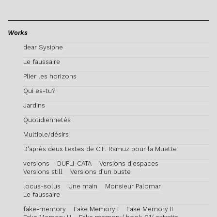
Works
dear Sysiphe
Le faussaire
Plier les horizons
Qui es-tu?
Jardins
Quotidiennetés
Multiple/désirs
D'après deux textes de C.F. Ramuz pour la Muette
versions
DUPLI-CATA
Versions d’espaces
Versions still
Versions d’un buste
locus-solus
Une main
Monsieur Palomar
Le faussaire
fake-memory
Fake Memory I
Fake Memory II